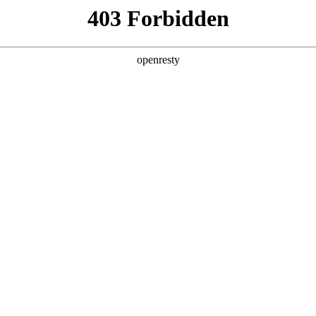
产品及服务
行业解决方案
合作伙伴
投资者关系
数据安全管控平台
、运营、访问、管理等具体应用场景，通过集成数据采集安全、数据存储安
安全等模块，构建坚实的数据防护体系，有效预防数据违规，追溯非法访问
统一、标准的用户界面，呈现数据安全态势全景。