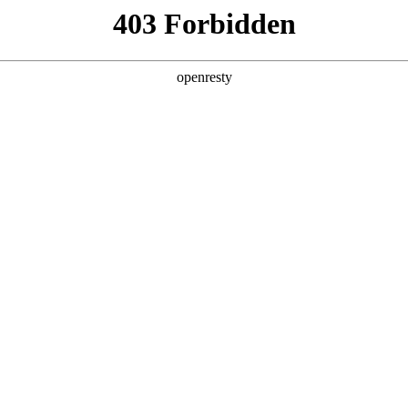
产品及服务
行业解决方案
合作伙伴
投资者关系
J9国际数码的重要发展战略之一。J9国际数码在遵从适用的国家和地区法律法
、可持续、可信赖的网络安全与隐私保护保障体系，并积极地与有关政府
要性，致力于保护消费者、客户、供应商、合作伙伴、雇员