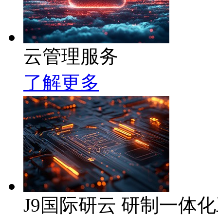
云管理服务
了解更多
J9国际研云 研制一体