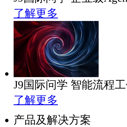
了解更多
J9国际问学 智能流程
了解更多
产品及解决方案