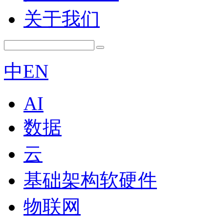
关于我们
中
EN
AI
数据
云
基础架构软硬件
物联网