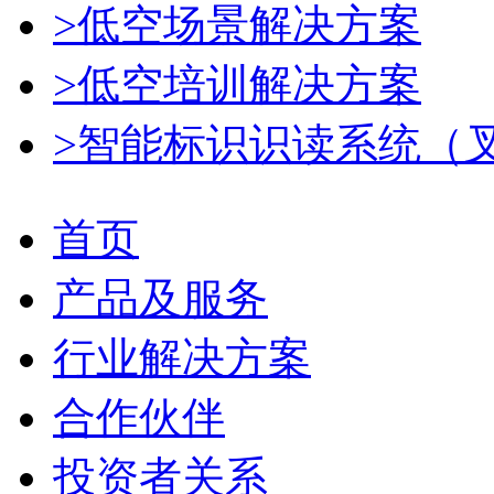
>低空场景解决方案
>低空培训解决方案
>智能标识识读系统（
首页
产品及服务
行业解决方案
合作伙伴
投资者关系