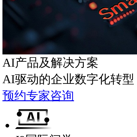
AI产品及解决方案
AI驱动的企业数字化转型
预约专家咨询