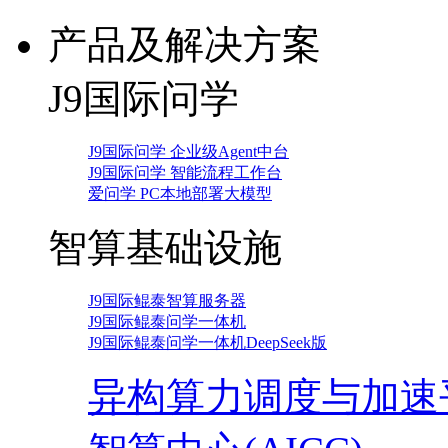
产品及解决方案
J9国际问学
J9国际问学 企业级Agent中台
J9国际问学 智能流程工作台
爱问学 PC本地部署大模型
智算基础设施
J9国际鲲泰智算服务器
J9国际鲲泰问学一体机
J9国际鲲泰问学一体机DeepSeek版
异构算力调度与加速