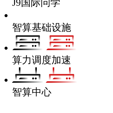
J9国际问学
智算基础设施
算力调度加速
智算中心