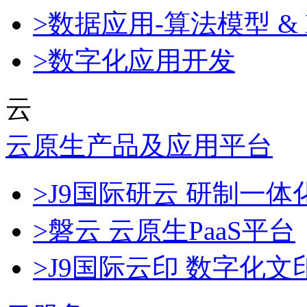
>数据应用-算法模型 & 
>数字化应用开发
云
云原生产品及应用平台
>J9国际研云 研制一
>磐云 云原生PaaS平台
>J9国际云印 数字化