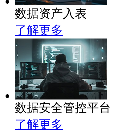
数据资产入表
了解更多
数据安全管控平台
了解更多