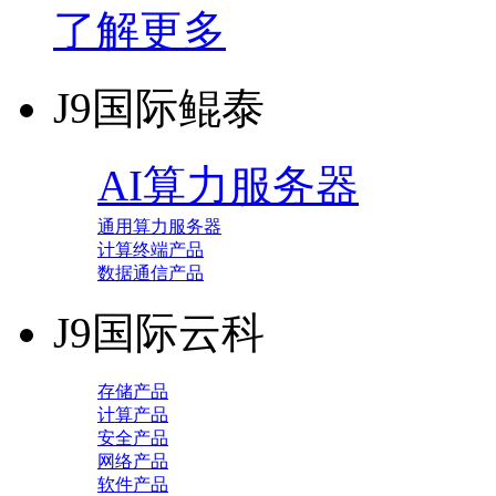
了解更多
J9国际鲲泰
AI算力服务器
通用算力服务器
计算终端产品
数据通信产品
J9国际云科
存储产品
计算产品
安全产品
网络产品
软件产品