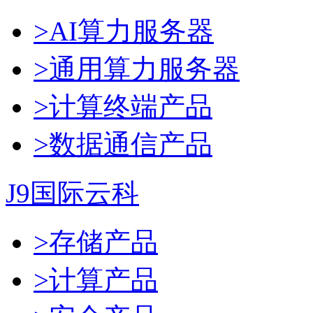
>AI算力服务器
>通用算力服务器
>计算终端产品
>数据通信产品
J9国际云科
>存储产品
>计算产品