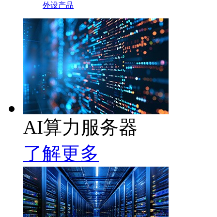
外设产品
AI算力服务器
了解更多