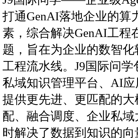
打通GenAI落地企业的算力
素，综合解决GenAI工程在
题，旨在为企业的数智
工程流水线。J9国际问学包
私域知识管理平台、AI
提供更先进、更匹配的大
配、融合调度、企业
时解决了数据到知识的向