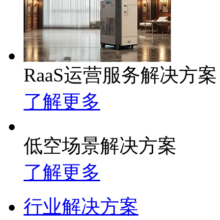
RaaS运营服务解决方案
了解更多
低空场景解决方案
了解更多
行业解决方案