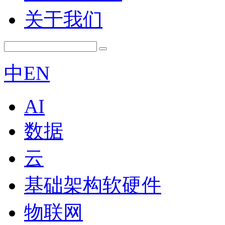
关于我们
中
EN
AI
数据
云
基础架构软硬件
物联网