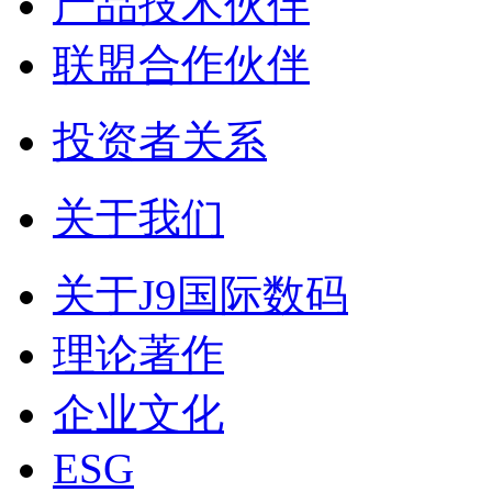
产品技术伙伴
联盟合作伙伴
投资者关系
关于我们
关于J9国际数码
理论著作
企业文化
ESG