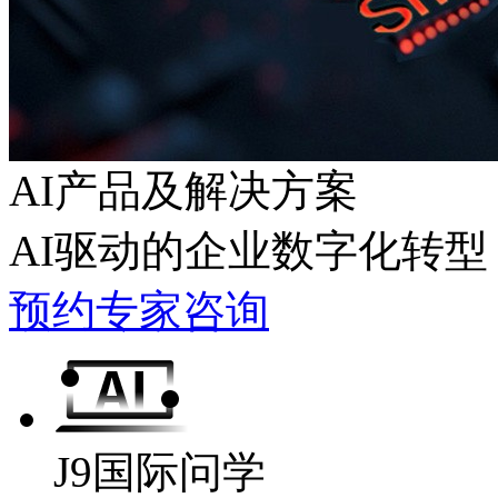
AI产品及解决方案
AI驱动的企业数字化转型
预约专家咨询
J9国际问学