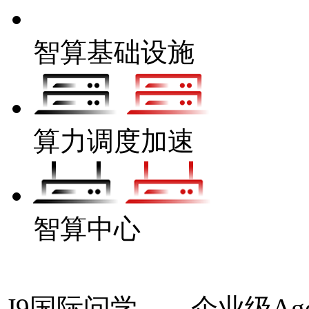
智算基础设施
算力调度加速
智算中心
J9国际问学——企业级Age