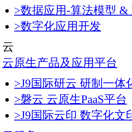
>数据应用-算法模型 & 
>数字化应用开发
云
云原生产品及应用平台
>J9国际研云 研制一
>磐云 云原生PaaS平台
>J9国际云印 数字化