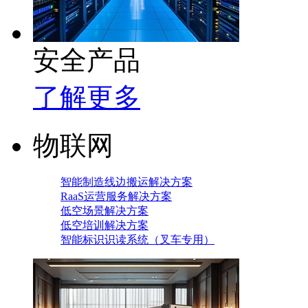
安全产品
了解更多
物联网
智能制造线边搬运解决方案
RaaS运营服务解决方案
低空场景解决方案
低空培训解决方案
智能标识识读系统（叉车专用）