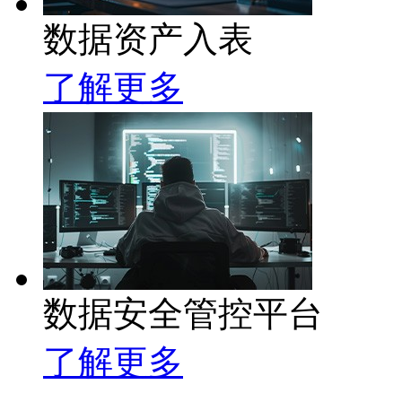
数据资产入表
了解更多
数据安全管控平台
了解更多